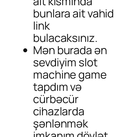
alt kısmında
bunlara ait vahid
link
bulacaksınız.
Mən burada ən
sevdiyim slot
machine game
tapdım və
cürbəcür
cihazlarda
şənlənmək
imkanım dövlət.