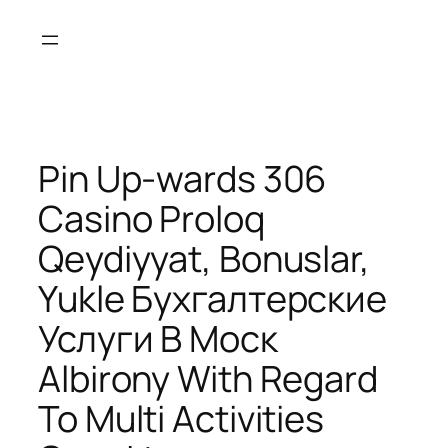
Saltar
al
contenido
Pin Up-wards 306
Casino Proloq
Qeydiyyat, Bonuslar,
Yukle Бухгалтерские
Услуги В Моск
Albirony With Regard
To Multi Activities