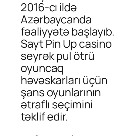
2016-cı ildə
Azərbaycanda
fəaliyyətə başlayıb.
Sayt Pin Up casino
seyrək pul ötrü
oyuncaq
həvəskarları üçün
şans oyunlarının
ətraflı seçimini
təklif edir.