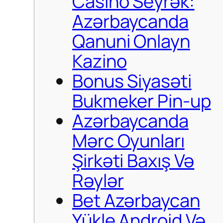
Casino Seyrək:
Azərbaycanda
Qanuni Onlayn
Kazino
Bonus Siyasəti
Bukmeker Pin-up
Azərbaycanda
Mərc Oyunları
Şirkəti Baxış Və
Rəylər
Bet Azərbaycan
Yükle Android Və