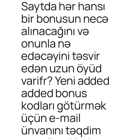
Saytda hər hansı
bir bonusun necə
alınacağını və
onunla nə
edəcəyini təsvir
edən uzun öyüd
varifr? Yeni added
added bonus
kodları götürmək
üçün e-mail
ünvanını təqdim