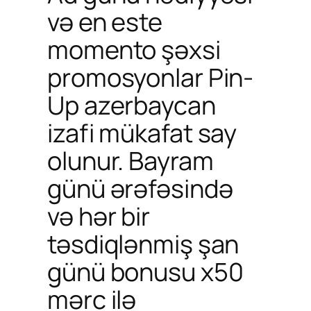
və en este
momento şəxsi
promosyonlar Pin-
Up azerbaycan
izafi mükafat say
olunur. Bayram
günü ərəfəsində
və hər bir
təsdiqlənmiş şan
günü bonusu x50
mərc ilə