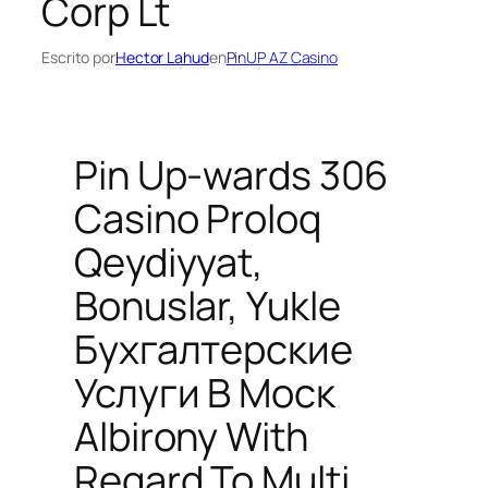
Corp Lt
Escrito por
Hector Lahud
en
PinUP AZ Casino
Pin Up-wards 306
Casino Proloq
Qeydiyyat,
Bonuslar, Yukle
Бухгалтерские
Услуги В Моск
Albirony With
Regard To Multi