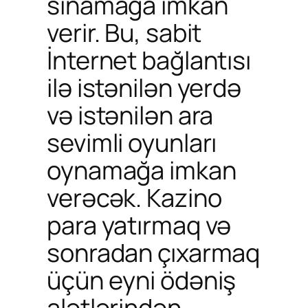
sınamağa imkan
verir. Bu, sabit
İnternet bağlantısı
ilə istənilən yerdə
və istənilən ara
sevimli oyunları
oynamağa imkan
verəcək. Kazino
para yatırmaq və
sonradan çıxarmaq
üçün eyni ödəniş
alətlərindən