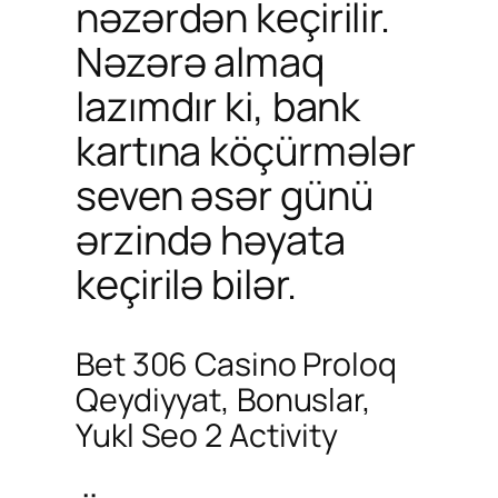
nəzərdən keçirilir.
Nəzərə almaq
lazımdır ki, bank
kartına köçürmələr
seven əsər günü
ərzində həyata
keçirilə bilər.
Bet 306 Casino Proloq
Qeydiyyat, Bonuslar,
Yukl Seo 2 Activity