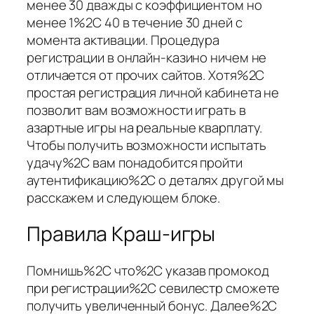
менее 30 дважды с коэффициентом но
менее 1%2C 40 в течение 30 дней с
момента активации. Процедура
регистрации в онлайн-казино ничем не
отличается от прочих сайтов. Хотя%2C
простая регистрация личной кабинета не
позволит вам возможности играть в
азартные игры на реальные кварплату.
Чтобы получить возможности испытать
удачу%2C вам понадобится пройти
аутентификацию%2C о деталях другой мы
расскажем и следующем блоке.
Правила Краш-игры
Помнишь%2C что%2C указав промокод
при регистрации%2C севилестр сможете
получить увеличенный бонус. Далее%2C