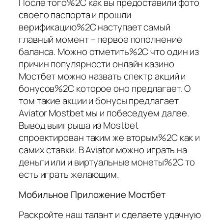
После того%2C как вы предоставили фото
своего паспорта и прошли
верификацию%2C наступает самый
главный момент – первое пополнение
баланса. Можно отметить%2C что один из
причин популярности онлайн казино
Мостбет можно назвать спектр акций и
бонусов%2C которое оно предлагает. О
том такие акции и бонусы предлагает
Aviator Mostbet мы и побеседуем далее.
Вывод выигрыша из Mostbet
спроектирован таким же вторым%2C как и
самих ставки. В Aviator можно играть на
деньги или и виртуальные монеты%2C то
есть играть желающим.
Мобильное Приложение Мостбет
Раскройте наш талант и сделаете удачную