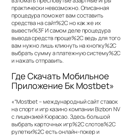
взломать пресловутые азартные игры
практически невозможно. Описанная
процедура поможет вам составить
средства на сайт%2C но как же их
вывести%3F И самом деле процедура
вывода средств проще%2C ведь для того
вам нужно лишь кликнуть на кнопку%2C
выбрать сумму а платежную систему%2C
и нажать отправить.
Где Скачать Мобильное
Приложение Бк Mostbet»
«“Mostbet – международный сайт ставок
на спорт и игр казино компании Bizbon NV
с лицензией Кюрасао. Здесь большой
выбрать карточных игр%2C слотов%2C
рулетки%2C есть онлайн-покер и