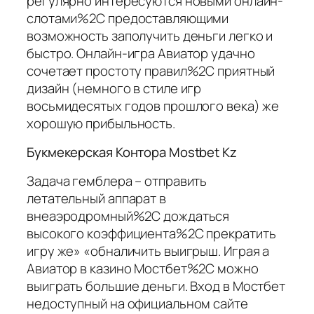
регулярно интересуются новыми онлайн-
слотами%2C предоставляющими
возможность заполучить деньги легко и
быстро. Онлайн-игра Авиатор удачно
сочетает простоту правил%2C приятный
дизайн (немного в стиле игр
восьмидесятых годов прошлого века) же
хорошую прибыльность.
Букмекерская Контора Mostbet Kz
Задача гемблера – отправить
летательный аппарат в
внеаэродромный%2C дождаться
высокого коэффициента%2C прекратить
игру же» «обналичить выигрыш. Играя а
Авиатор в казино Мостбет%2C можно
выиграть большие деньги. Вход в Мостбет
недоступный на официальном сайте