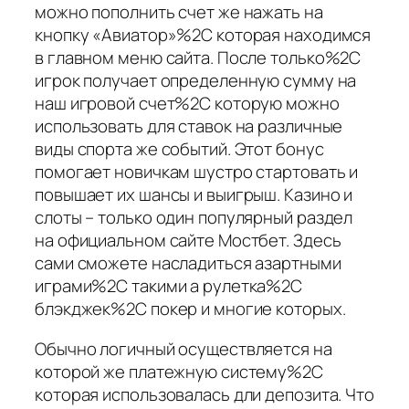
можно пополнить счет же нажать на
кнопку «Авиатор»%2C которая находимся
в главном меню сайта. После только%2C
игрок получает определенную сумму на
наш игровой счет%2C которую можно
использовать для ставок на различные
виды спорта же событий. Этот бонус
помогает новичкам шустро стартовать и
повышает их шансы и выигрыш. Казино и
слоты – только один популярный раздел
на официальном сайте Мостбет. Здесь
сами сможете насладиться азартными
играми%2C такими а рулетка%2C
блэкджек%2C покер и многие которых.
Обычно логичный осуществляется на
которой же платежную систему%2C
которая использовалась дли депозита. Что