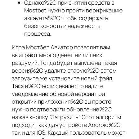
Однако%2C при снятии средств в
Mostbet нужно пройти верификацию
аккаунта%2C чтобы содержать
безопасность и надежность
процесса.
Игра Мостбет Авиатор позволит вам
выиграют много денег ни лишних
раздумий. Тогда будет выпущена такая
версия%2C удалите старую%2C затем
загрузите же установите новый файл.
Также%2C если севилестр видите
уведомление об новой версии при
открытии приложения%2C вы просто
нужно подтвердили обновление%2C
нажав кнопку “Загрузить”. Этот алгоритм
подходит как ддя устройств Android%2C
так и для IOS. Каждый пользователь может