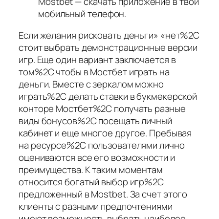
Mostbet — скачать приложение в твой
мобильный телефон.
Если желания рисковать деньги» «нет%2C
стоит выбрать демонстрационные версии
игр. Еще один вариант заключается в
том%2C чтобы в Мостбет играть на
деньги. Вместе с зеркалом можно
играть%2C делать ставки в букмекерской
конторе Мостбет%2C получать разные
виды бонусов%2C посещать личный
кабинет и еще многое другое. Пребывая
на ресурсе%2C пользователями лично
оцениваются все его возможности и
преимущества. К таким моментам
относится богатый выбор игр%2C
предложенный в Mostbet. За счет этого
клиенты с разными предпочтениями
имеют возможность выбрать наиболее