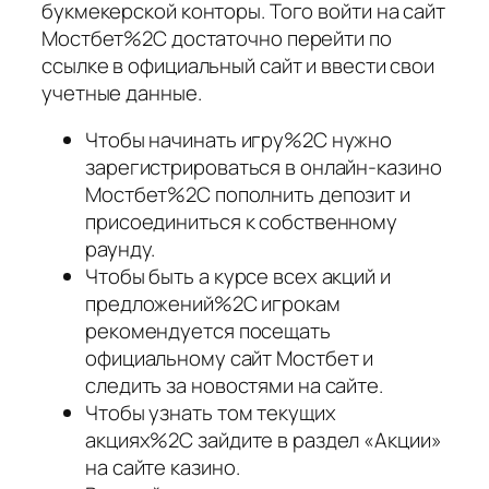
букмекерской конторы. Того войти на сайт
Мостбет%2C достаточно перейти по
ссылке в официальный сайт и ввести свои
учетные данные.
Чтобы начинать игру%2C нужно
зарегистрироваться в онлайн-казино
Мостбет%2C пополнить депозит и
присоединиться к собственному
раунду.
Чтобы быть а курсе всех акций и
предложений%2C игрокам
рекомендуется посещать
официальному сайт Мостбет и
следить за новостями на сайте.
Чтобы узнать том текущих
акциях%2C зайдите в раздел «Акции»
на сайте казино.