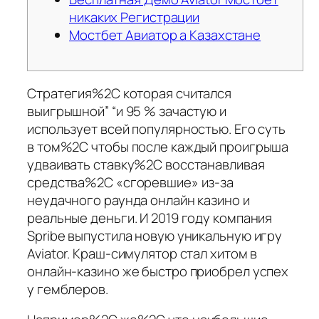
никаких Регистрации
Мостбет Авиатор а Казахстане
Стратегия%2C которая считался
выигрышной” “и 95 % зачастую и
использует всей популярностью. Его суть
в том%2C чтобы после каждый проигрыша
удваивать ставку%2C восстанавливая
средства%2C «сгоревшие» из-за
неудачного раунда онлайн казино и
реальные деньги. И 2019 году компания
Spribe выпустила новую уникальную игру
Aviator. Краш-симулятор стал хитом в
онлайн-казино же быстро приобрел успех
у гемблеров.